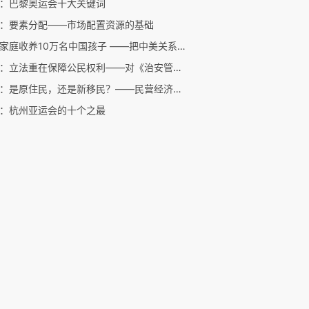
：巴黎奥运会十大关键词
：要素分配——市场配置资源的基础
美国家庭收养10万名中国孩子 ——把中美关系搞好一千条理由之一
陈剑：立法重在保障公民权利——对《治安管理处罚法》几条修订意见
陈剑：是原住民，还是新移民？——民营经济与中国社会主义市场经济
：杭州亚运会的十个之最