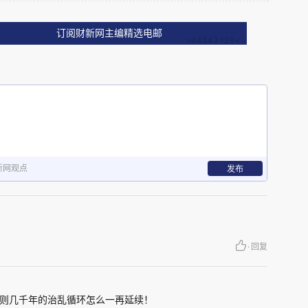
一数据是22.82%。十年提升了1.8个百分点。按
订阅财新网主编精选电邮
，长三角经济圈全国占比将超过四分之一。
江苏、浙江继续保持中国第2、第4发展位置。
东省经济达14.16万亿元。总量连续36年稳居全国
新网观点
发布
国经济稳定发展的重要支撑。
3.5%，而江苏增长5.8%。江苏全年大涨6千多
仅0.46万亿。按照目前发展势头，随着粤港澳魅力
·
回复
江苏将超过广东，跃居为中国第一强省。
则几千年的治乱循环怎么一再延续！
位都有所提升。上海从第12位进入第9位，安徽