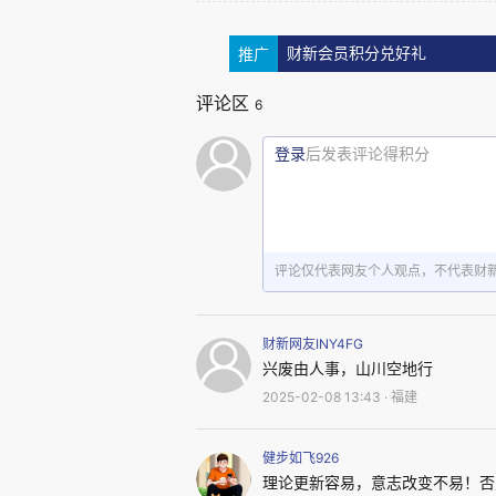
亿元的比重约为24.6%。十年前这
推广
财新会员积分兑好礼
照目前发展态势，在今后两年时间
评论区
6
就四省市排位分析，十年间，
登录
后发表评论得积分
江苏与第一广东差距缩小。
2024年，中国人口最多的广
评论仅代表网友个人观点，不代表财
首位，占全国经济10.5%，是全
但2024年广东经济增长只有
财新网友INY4FG
兴废由人事，山川空地行
亿，总量13.7万亿。与广东差距
2025-02-08 13:43 · 福建
大幅减弱，最迟三年，最晚五年，
健步如飞926
理论更新容易，意志改变不易！否
十年间，上海、安徽在全国排