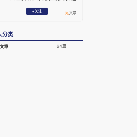
国家计划生育委员会、中国社会科学院等
部门工作。1997年7月调入北京，先后担
+关注
文章
任北京市人民政府研究室副主任、北京社
会主义学院副院长等职。 现任中国经济体
制改革研究会副会长，北京改革和发展研
人分类
究会首席专家，中国改革20人论坛执行主
任，全国工商联参政议政委员，北京市委
64篇
文章
讲师团专家组成员，北京交通大学等多所
大学兼职教授。 出版著作30余部，发表学
术论文500余篇。一些专著、论文和决策
咨询文章在社会上产生广泛影响。 2015
年以来主要著作：主编《中华传统文化基
本精神解读》、专著《中国生育革命记实
（1978-1991）》（2015）、专著《国家
重构-中国全方位改革路线图 》
（2015）、主编《北京协商民主的理论与
实践》、主编《建设常态现代国家——中
国改革报告2015》（2015）、主编《京
张冬奥发展报告2016》、主编《中国公民
读本》（2016）、主编《京张历史文化及
当代发展》（2017），主编《中国新的社
会阶层研究》（2017），主编《解码京津