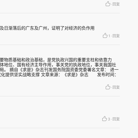
·
回复
和发动机，对中国经济增长贡献巨大。以浙江为
及日渐落后的广东及广州，证明了对经济的负作用
1
·
回复
7万，人口排位全国第八，是第4个总量超过九万亿的
。杭州、宁波为万亿城市，而绍兴、温州、嘉兴也
均可支配收入等经济指标均位于全国前列。2024
要物质基础和政治基础，是党执政兴国的重要支柱和依靠力
体地位、国有经济主导作用，事关党的执政地位，事关我国社
民营企业，数量居全国第一。其中106家企业上榜
局。 摘自《求是》杂志刊发国务院国资委党委署名文章： 进一
代化提供坚实战略支撑 文章来源：《求是》杂志 发布时间：
续26年位居全国首位；还有87家上榜“民营企业研发
·
回复
企业发明专利500家”，数量均为全国第一。
向全国各省市区输出了上百万浙江籍企业界人
3
·
回复
献。