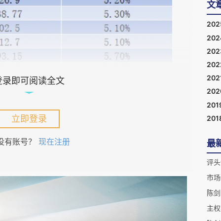
文
20
20
20
20
202
登录即可阅读全文
20
201
立即登录
201
没有账号？
现在注册
最
市场
陈剑
主权