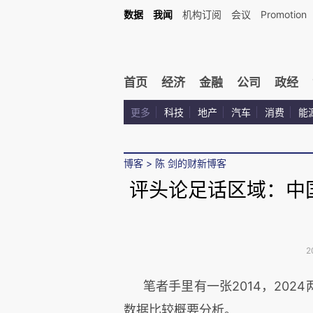
数据
我闻
机构订阅
会议
Promotion
首页
经济
金融
公司
政经
更多
科技
地产
汽车
消费
能
博客
>
陈 剑的财新博客
评头论足话区域：中
2
笔者手里有一张2014，20
数据比较概要分析。