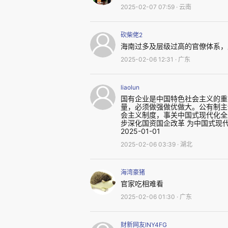
2025-02-07 07:59 · 云南
则从14位跃居到第11位。
砍柴佬2
长三角作为中国引擎的火车头
海南过多及层级过高的官僚体系，
2025-02-06 12:31 · 广东
例，2024年浙江常住人口664
经济大省，整体的发展比较平稳
liaolun
在高速发展中。且人均GDP、人
国有企业是中国特色社会主义的重
量，必须做强做优做大。公有制主
年，浙江共有2125家入围上规模
会主义制度，事关中国式现代化全
步深化国资国企改革 为中国式现
2025-01-01
“中国民营企业500强”，数量连
2025-02-06 03:39 · 湖北
投入500家”，100家上榜“民营
海湾豪猪
此外，改革开放以来，浙江
官家吃相难看
2025-02-06 01:30 · 广东
士，他们为各地经济增长做出了贡
财新网友INY4FG