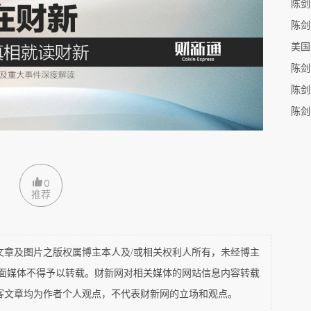
陈剑
陈剑
据
陈剑
4.9万亿人民币，全年GDP增速重回5%。
居前四位的省是广东、江苏、山东和浙江，后四位
0
藏，这八位排序十年间没有任何变化。排位顺序变
推荐
及图片之版权属博主本人及/或相关权利人所有，未经博主
平面媒体不得予以转载。财新网对相关媒体的网站信息内容转载
客文章均为作者个人观点，不代表财新网的立场和观点。
经济总量为33.16万亿元，占全国经济134.9万