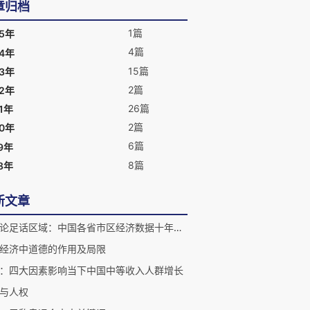
冀——京津冀协同发展研究报告》
章归档
（2018），《中国基层协商》（2018）
等。 在现代化、经济体制改革、区域经济
1篇
25年
（京津冀、长三角等）、人口研究、奥运
4篇
24年
经济和协商民主等领域的研究在社会上产
15篇
23年
生广泛影响。研究领域也涉及传统文化、
社会建设、政治体制改革等方面内容。
2篇
22年
26篇
1年
2篇
20年
6篇
9年
8篇
8年
新文章
评头论足话区域：中国各省市区经济数据十年比较分析
经济中道德的作用及局限
：四大因素影响当下中国中等收入人群增长
与人权